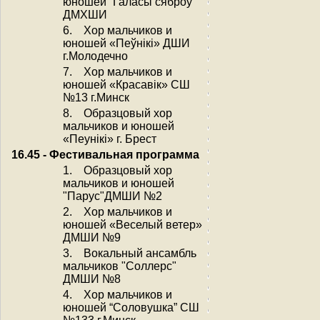
юношей “Галасы сяброў”
ДМХШИ
6. Хор мальчиков и
юношей «Пеўнікі» ДШИ
г.Молодечно
7. Хор мальчиков и
юношей «Красавiк» СШ
№13 г.Минск
8. Образцовый хор
мальчиков и юношей
«Пеунiкi» г. Брест
16.45 - Фестивальная программа
1. Образцовый хор
мальчиков и юношей
"Парус"ДМШИ №2
2. Хор мальчиков и
юношей «Веселый ветер»
ДМШИ №9
3. Вокальный ансамбль
мальчиков "Соллерс"
ДМШИ №8
4. Хор мальчиков и
юношей “Соловушка” СШ