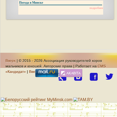
Погода в Минске
подробнее
Вверх
| © 2015 - 2026 Ассоциация руководителей хоров
мальчиков и юношей. Авторские права | Работает на
CMS
«Кандидат»
|
Вверх